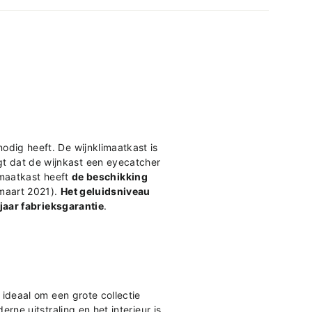
odig heeft. De wijnklimaatkast is
gt dat de wijnkast een eyecatcher
maatkast heeft
de beschikking
maart 2021).
Het geluidsniveau
jaar fabrieksgarantie
.
 ideaal om een grote collectie
rne uitstraling en het interieur is