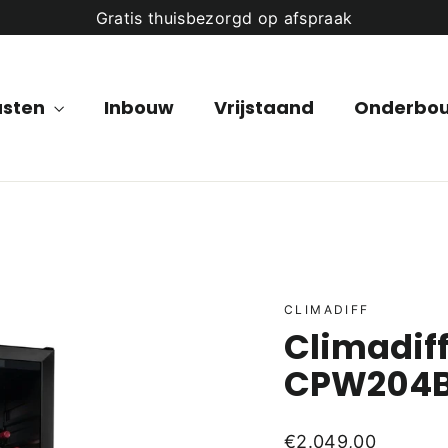
Gratis thuisbezorgd op afspraak
asten
Inbouw
Vrijstaand
Onderbo
CLIMADIFF
Climadiff
CPW204B1
Normale
€2.049,00