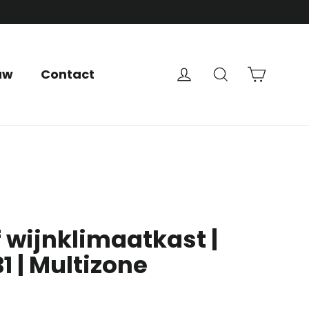
Mand
Inloggen
Om te onde
uw
Contact
 wijnklimaatkast |
 | Multizone