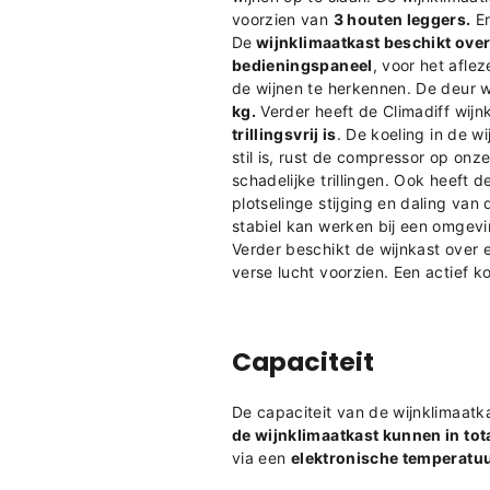
voorzien van
3 houten
leggers.
Er
De
wijnklimaatkast beschikt ove
bedieningspaneel
, voor het afle
de wijnen te herkennen.
De deur w
kg.
Verder heeft de Climadiff wijn
trillingsvrij is
. De koeling in de w
stil is, rust de compressor op onz
schadelijke trillingen. Ook heeft d
plotselinge stijging en daling van
stabiel kan werken bij een omgevi
Verder beschikt de wijnkast over e
verse lucht voorzien. Een actief ko
Capaciteit
De capaciteit van de wijnklimaatka
de wijnklimaatkast kunnen in to
via een
elektronische temperatu