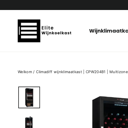
Ga
naar
de
inhoud
Wijnklimaatk
Welkom
/
Climadiff wijnklimaatkast | CPW204B1 | Multizone