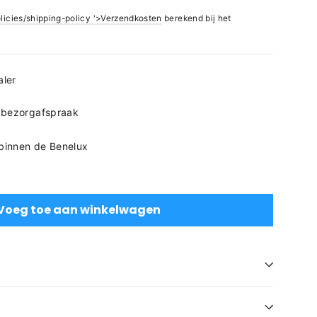
olicies/shipping-policy '>Verzendkosten
berekend bij het
aler
 bezorgafspraak
 binnen de Benelux
Voeg toe aan winkelwagen