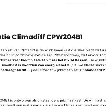
tie Climadiff CPW204B1
atkast van Climadiff is de wijnbewaarkast die alles biedt wat u n
 design in combinatie met de een RVS handgreep, wat ervoor zor
nklimaatkast
biedt plaats aan máár liefst 204 flessen.
De wijnkli
klimaatkast
is voorzien van energielabel G
(nieuwe klasse sinds 
bedraagt 44 dB
. Bij de Climadiff wijnklimaatkast zit
standaard 2 
04B1
is ontworpen als vrijstaande wijnklimaatkast. De wijnkast is
kast heeft een mat zwarte kleur.
De wijnklimaatkast heeft een mode