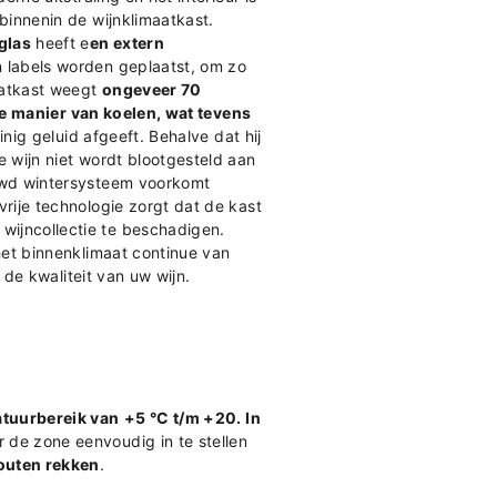
binnenin de wijnklimaatkast.
glas
heeft e
en extern
n labels worden geplaatst, om zo
atkast weegt
ongeveer 70
ve manier van koelen, wat tevens
nig geluid afgeeft. Behalve dat hij
e wijn niet wordt blootgesteld aan
uwd wintersysteem voorkomt
vrije technologie zorgt dat de kast
wijncollectie te beschadigen.
 het binnenklimaat continue van
o de kwaliteit van uw wijn.
atuurbereik van
+5 °C t/m +20. In
 de zone eenvoudig in te stellen
houten rekken
.