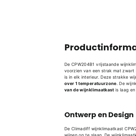
Productinforma
De CPW204B1 vrijstaande wijnklima
voorzien van een strak mat zwart
is in elk interieur.
Deze strakke wij
over 1 temperatuurzone
. De wijn
van de wijnklimaatkast
is laag en
Ontwerp en Design
De Climadiff wijnklimaatkast
CPW2
wijnen op te slaan.
De wijnklimaat