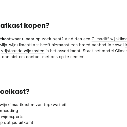
aatkast
kopen?
atkast
waar u naar op zoek bent? Vind dan een
Climadiff wijnkli
 Mijn-wijnklimaatkast heeft hiernaast een breed aanbod in zowel
i
s
vrijstaande wijnkasten
in het assortiment. Staat het model
Climad
m dan niet om contact met ons op te nemen!
oelkast?
wijnklimaatkasten van topkwaliteit
verhouding
wijnexperts
ip dat jou uitkomt