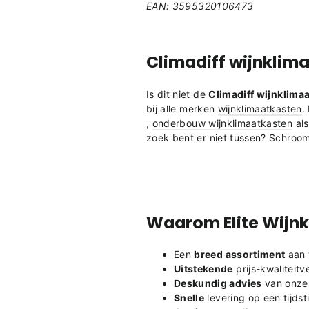
EAN:
3595320106473
Climadiff
wijnklim
Is dit niet de
Climadiff wijnklima
bij alle merken
wijnklimaatkasten
.
,
onderbouw wijnklimaatkasten
al
zoek bent er niet tussen? Schroo
Waarom Elite Wijnk
Een
breed assortiment
aan 
Uitstekende
prijs-kwaliteit
Deskundig advies
van onze 
Snelle
levering op een tijdst