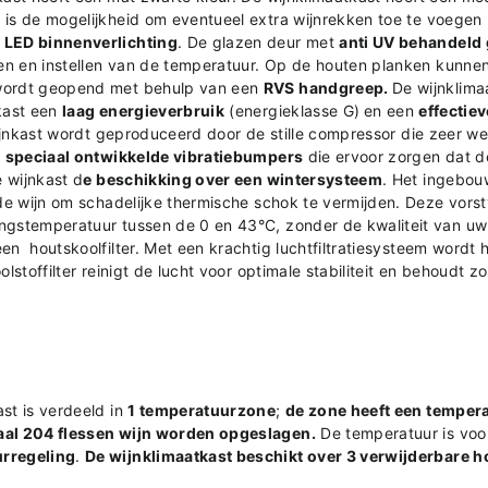
 is de mogelijkheid om eventueel extra wijnrekken toe te voegen 
r LED binnenverlichting
.
De glazen deur met
anti UV behandeld 
zen en instellen van de temperatuur. Op de houten planken kunne
ordt geopend met behulp van een
RVS
handgreep.
De wijnklima
kast een
laag energieverbruik
(energieklasse G)
en een
effectie
ijnkast wordt geproduceerd door de stille compressor die zeer wei
e
speciaal ontwikkelde vibratiebumpers
die ervoor zorgen dat d
e wijnkast d
e beschikking over een wintersysteem
. Het ingebo
 de wijn om schadelijke thermische schok te vermijden. Deze vorst
ngstemperatuur tussen de 0 en 43°C, zonder de kwaliteit van uw 
en houtskoolfilter. Met een krachtig luchtfiltratiesysteem wordt
olstoffilter reinigt de lucht voor optimale stabiliteit en behoudt z
st is verdeeld in
1 temperatuurzone
;
de zone heeft een temper
taal 204 flessen wijn worden opgeslagen.
De temperatuur is voor
urregeling
.
De wijnklimaatkast beschikt over 3 verwijderbare 